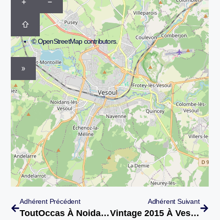
+
−
⇧
©
OpenStreetMap
contributors.
»
Adhérent Précédent
Adhérent Suivant
ToutOccas À Noidans Les Vesoul
Vintage 2015 À Vesoul