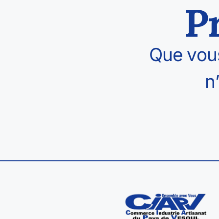
P
Que vous
n