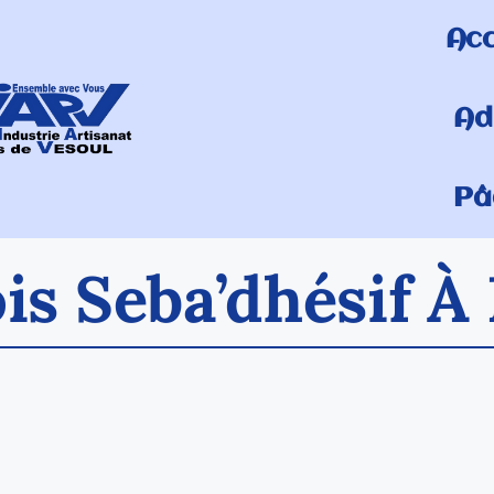
Acc
Ad
Pâ
is Seba’dhésif 