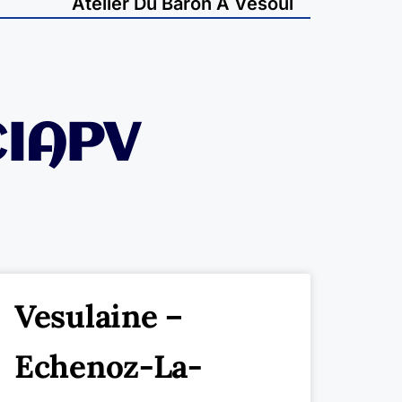
Atelier Du Baron À Vesoul
CIAPV
Vesulaine –
Echenoz-La-