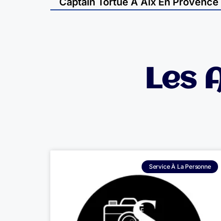
Captain Tortue À Aix En Provence
Les 
Service À La Personne