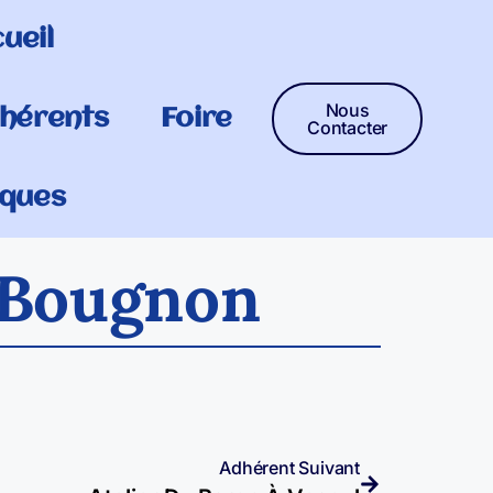
ueil
Nous
hérents
Foire
Contacter
ques
À Bougnon
Adhérent Suivant