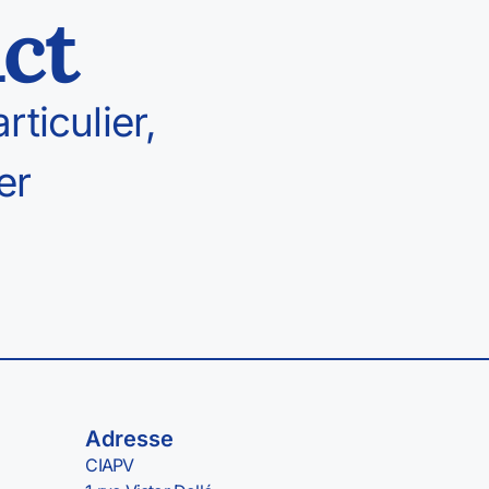
ct
ticulier,
er
Adresse
CIAPV