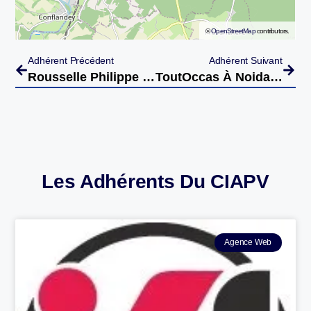
©
OpenStreetMap
contributors.
Adhérent Précédent
Adhérent Suivant
Rousselle Philippe À Pusey
ToutOccas À Noidans Les Vesoul
Les Adhérents Du CIAPV
Agence Web