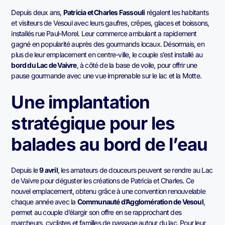
Depuis deux ans,
Patricia et Charles Fassouli
régalent les habitants
et visiteurs de Vesoul avec leurs gaufres, crêpes, glaces et boissons,
installés rue Paul-Morel. Leur commerce ambulant a rapidement
gagné en popularité auprès des gourmands locaux. Désormais, en
plus de leur emplacement en centre-ville, le couple s’est installé au
bord du Lac de Vaivre
, à côté de la base de voile, pour offrir une
pause gourmande avec une vue imprenable sur le lac et la Motte.
Une implantation
stratégique pour les
balades au bord de l’eau
Depuis le
9 avril
, les amateurs de douceurs peuvent se rendre au Lac
de Vaivre pour déguster les créations de Patricia et Charles. Ce
nouvel emplacement, obtenu grâce à une convention renouvelable
chaque année avec la
Communauté d’Agglomération de Vesoul
,
permet au couple d’élargir son offre en se rapprochant des
marcheurs, cyclistes et familles de passage autour du lac. Pour leur