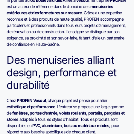
Implantée au
60 Boulevard des Alliés à Vesoul
, l’entreprise
PROFEN
est un acteur de référence dans le domaine des
menuiseries
extérieures et des fermetures sur mesure
. Grâce à une expertise
reconnue et à des produits de haute qualité, PROFEN accompagne
particuliers et professionnels dans tous leurs projets d’aménagement,
de rénovation ou de construction. L’enseigne se distingue par son
exigence, sa proximité et son savoir-faire, faisant d’elle un partenaire
de confiance en Haute-Saône.
Des menuiseries alliant
design, performance et
durabilité
Chez
PROFEN Vesoul
, chaque projet est pensé pour allier
esthétique et performance
. L’entreprise propose une large gamme
de
fenêtres, portes d’entrée, volets roulants, portails, pergolas et
stores
adaptés à tous les styles d’habitat. Tous les produits sont
disponibles en
PVC, aluminium, bois ou matériaux mixtes
, pour
répondre aux besoins spécifiques de chaque client.