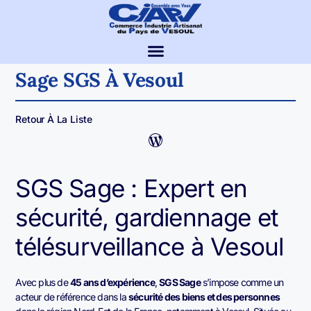
Sage SGS À Vesoul
Retour À La Liste
SGS Sage : Expert en
sécurité, gardiennage et
télésurveillance à Vesoul
Avec plus de
45 ans d’expérience
,
SGS Sage
s’impose comme un
acteur de référence dans la
sécurité des biens et des personnes